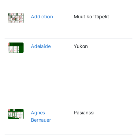
Addiction
Muut korttipelit
Adelaide
Yukon
Agnes
Pasianssi
Bernauer