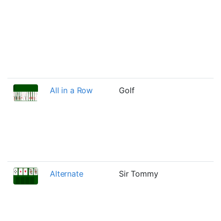
All in a Row
Golf
Alternate
Sir Tommy