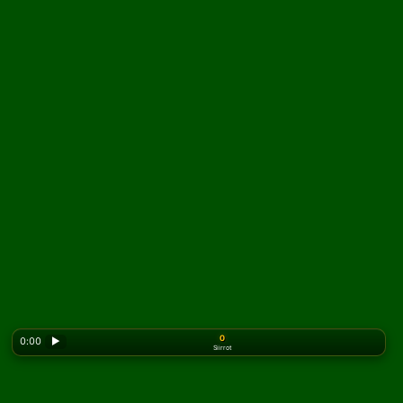
0
0:00
▶
Siirrot