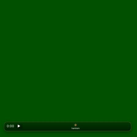
0
0:00
▶
hamlem