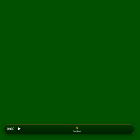
0
0:00
▶
hamlem