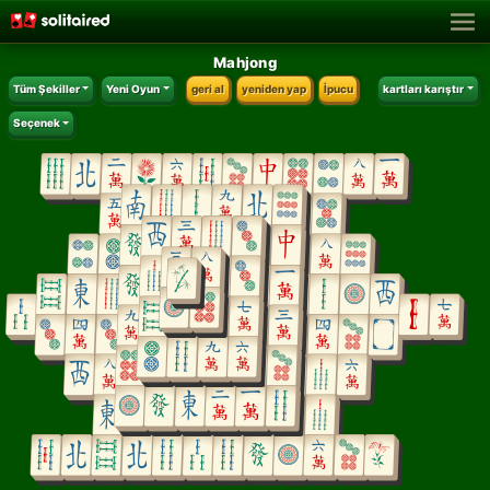
Mahjong
Tüm Şekiller
Yeni Oyun
geri al
yeniden yap
İpucu
kartları karıştır
Seçenek