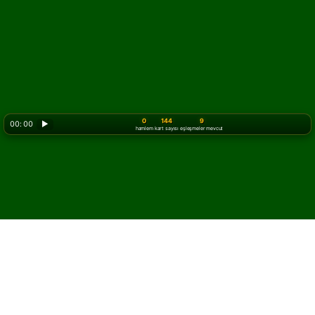
0
144
9
00: 00
▶
hamlem
kart sayısı
eşleşmeler mevcut
Mahjong
Solitaire Nasıl