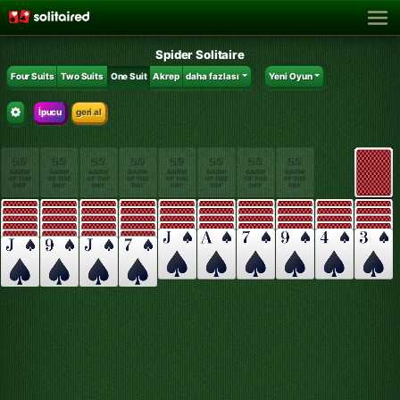
Spider Solitaire
Four Suits
Two Suits
One Suit
Akrep
daha fazlası
Yeni Oyun
İpucu
geri al