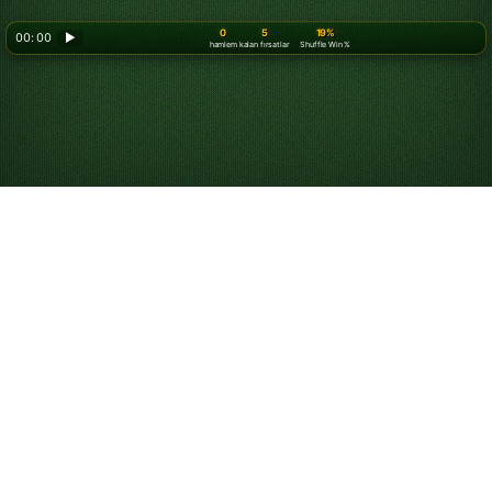
0
5
19%
00: 00
▶
hamlem
kalan fırsatlar
Shuffle Win %
Ücretsiz Online
Spider Solitaire Oyna
Sınırsız sayıda Spider Solitaire oyununu ücretsiz
oynamaya başlayın. İndirme ya da e-posta kaydı
gerekmez; tam ekran modunda veya cep telefonunuzda
oynayın. Yukarıdaki kartlara tıklayıp sürükleyerek