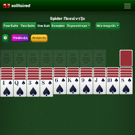
Spider Πασιέντζα
Four Suits
Two Suits
One Suit
Scorpion
Περισσότερα
Νέο παιχνίδι
Υπόδειξη
Αναίρεση