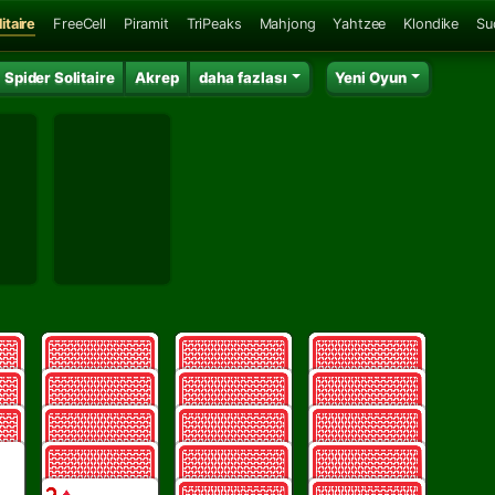
itaire
FreeCell
Piramit
TriPeaks
Mahjong
Yahtzee
Klondike
Su
Spider Solitaire
Akrep
daha fazlası
Yeni Oyun