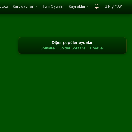
doku
Kart oyunları
Tüm Oyunlar
Kaynaklar
GİRİŞ YAP
Diğer popüler oyunlar
Solitaire
·
Spider Solitaire
·
FreeCell