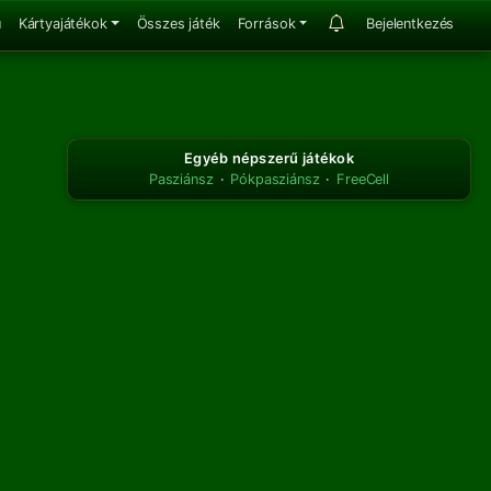
u
Kártyajátékok
Összes játék
Források
Bejelentkezés
Egyéb népszerű játékok
Pasziánsz
·
Pókpasziánsz
·
FreeCell