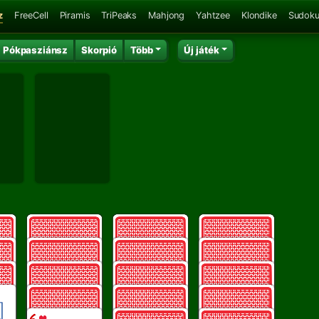
z
FreeCell
Piramis
TriPeaks
Mahjong
Yahtzee
Klondike
Sudok
Pókpasziánsz
Skorpió
Több
Új játék