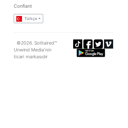
Confiant
Türkçe
©2026. Solitaired™
Unwind Media'nin
ticari markasıdır