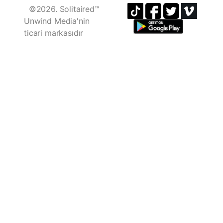
©2026. Solitaired™
Unwind Media'nin
ticari markasıdır