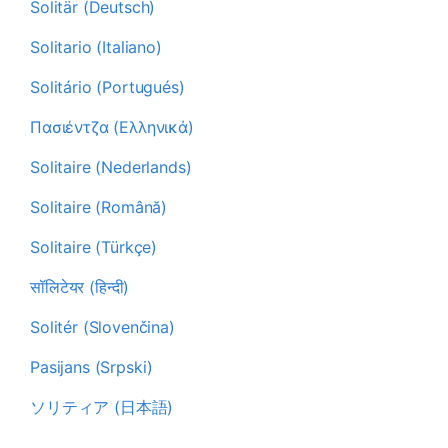
Solitär (Deutsch)
Solitario (Italiano)
Solitário (Portugués)
Πασιέντζα (Ελληνικά)
Solitaire (Nederlands)
Solitaire (Română)
Solitaire (Türkçe)
सॉलिटेयर (हिन्दी)
Solitér (Slovenčina)
Pasijans (Srpski)
ソリティア (日本語)