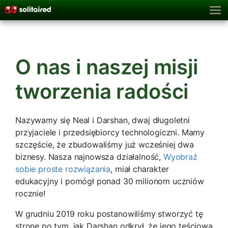
O nas i naszej misji
tworzenia radości
Nazywamy się Neal i Darshan, dwaj długoletni
przyjaciele i przedsiębiorcy technologiczni. Mamy
szczęście, że zbudowaliśmy już wcześniej dwa
biznesy. Nasza najnowsza działalność,
Wyobraź
sobie proste rozwiązania
, miał charakter
edukacyjny i pomógł ponad 30 milionom uczniów
rocznie!
W grudniu 2019 roku postanowiliśmy stworzyć tę
stronę po tym, jak Darshan odkrył, że jego teściowa