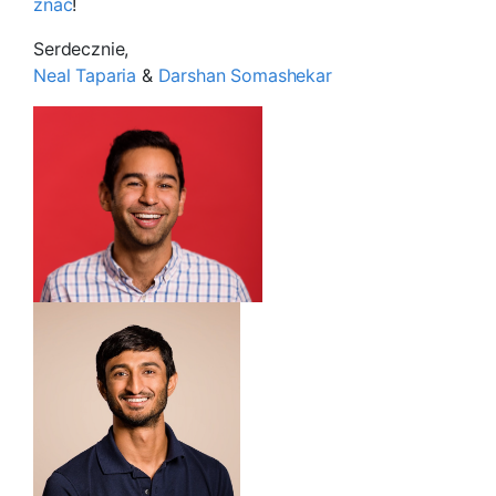
znać
!
Serdecznie,
Neal Taparia
&
Darshan Somashekar