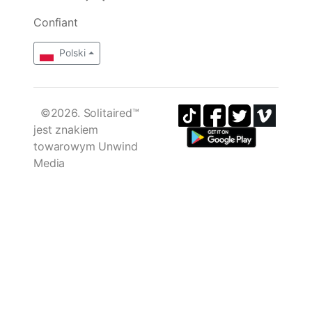
Confiant
Polski
©2026. Solitaired™
jest znakiem
towarowym Unwind
Media