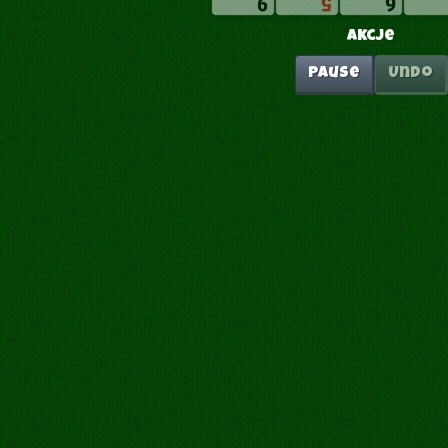
Akcje
Pause
Undo