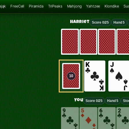
ająk
FreeCell
Piramida
TriPeaks
Mahjong
Yahtzee
Klondike
Su
Harriet
Score 0/25
Hand 5
10
You
Score 0/25
Hand 5
Sto