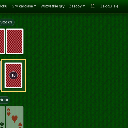
doku
Gry karciane
Wszystkie gry
Zasoby
Zaloguj się
Stock 9
10
ck 10