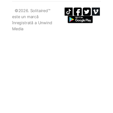
©2026. Solitaired™
este un marcă
înregistrată a Unwind
Media