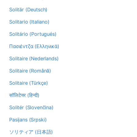
Solitär (Deutsch)
Solitario (Italiano)
Solitário (Portugués)
Πασιέντζα (Ελληνικά)
Solitaire (Nederlands)
Solitaire (Română)
Solitaire (Türkçe)
सॉलिटेयर (हिन्दी)
Solitér (Slovenčina)
Pasijans (Srpski)
ソリティア (日本語)