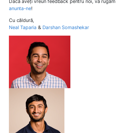
Dacă aveți vreun feedback pentru noi, vă rugăm
anunta-ne
!
Cu căldură,
Neal Taparia
&
Darshan Somashekar