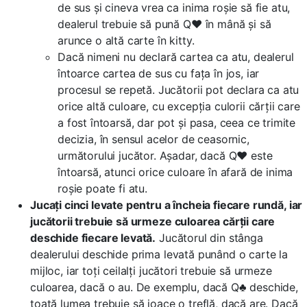
de sus și cineva vrea ca inima roșie să fie atu,
dealerul trebuie să pună Q♥ în mână și să
arunce o altă carte în kitty.
Dacă nimeni nu declară cartea ca atu, dealerul
întoarce cartea de sus cu fața în jos, iar
procesul se repetă. Jucătorii pot declara ca atu
orice altă culoare, cu excepția culorii cărții care
a fost întoarsă, dar pot și pasa, ceea ce trimite
decizia, în sensul acelor de ceasornic,
următorului jucător. Așadar, dacă Q♥ este
întoarsă, atunci orice culoare în afară de inima
roșie poate fi atu.
Jucați cinci levate pentru a încheia fiecare rundă, iar
jucătorii trebuie să urmeze culoarea cărții care
deschide fiecare levată.
Jucătorul din stânga
dealerului deschide prima levată punând o carte la
mijloc, iar toți ceilalți jucători trebuie să urmeze
culoarea, dacă o au. De exemplu, dacă Q♣ deschide,
toată lumea trebuie să joace o treflă, dacă are. Dacă