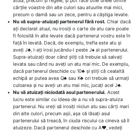
atuul, precum și regele, și pot face utile unele dintre
cărțile voastre din alte culori sau atuurile mai mici,
precum o damă sau un zece, pentru a câștiga levate.
Nu vă supra-atuizați partenerul fără rost.
Chiar dacă
ați declarat atuul, nu irosiți o carte de atu care poate
fi folosită în alte levate dacă partenerul vostru este în
față în levată. Dacă, de exemplu, trefla este atu și
aveți J♣, l-ați irosi jucându-l peste J♠ al partenerului.
Supra-atuizați doar când știți că trebuie să salvați
levata sau când nu aveți un atu mai mic. De exemplu,
dacă partenerul deschide cu 10♣ și știți că cealaltă
echipă ar putea avea Q♣ sau K♣ ori trebuie să urmați
culoarea și nu aveți un atu mai mic, jucați acel J♣.
Nu vă atuizați niciodată asul partenerului.
Acest
lucru este similar cu ideea de a nu vă supra-atuiza
partenerul. Nu vreți să irosiți niciun atu sau cărți mari
din alte culori, precum așii, așa că lăsați asul
partenerului să treacă, în ciuda riscului ca cineva să îl
atuizeze. Dacă partenerul deschide cu A♥, vedeți