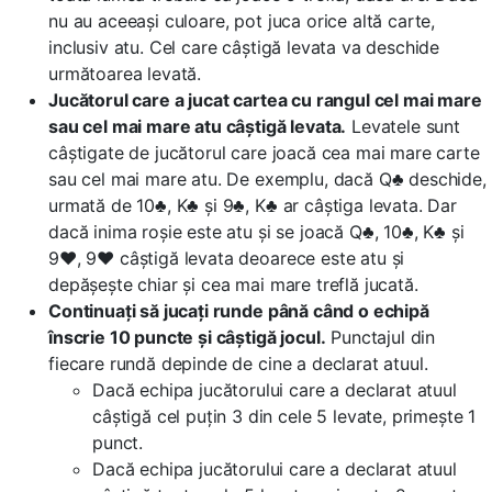
nu au aceeași culoare, pot juca orice altă carte,
inclusiv atu. Cel care câștigă levata va deschide
următoarea levată.
Jucătorul care a jucat cartea cu rangul cel mai mare
sau cel mai mare atu câștigă levata.
Levatele sunt
câștigate de jucătorul care joacă cea mai mare carte
sau cel mai mare atu. De exemplu, dacă Q♣ deschide,
urmată de 10♣, K♣ și 9♣, K♣ ar câștiga levata. Dar
dacă inima roșie este atu și se joacă Q♣, 10♣, K♣ și
9♥, 9♥ câștigă levata deoarece este atu și
depășește chiar și cea mai mare treflă jucată.
Continuați să jucați runde până când o echipă
înscrie 10 puncte și câștigă jocul.
Punctajul din
fiecare rundă depinde de cine a declarat atuul.
Dacă echipa jucătorului care a declarat atuul
câștigă cel puțin 3 din cele 5 levate, primește 1
punct.
Dacă echipa jucătorului care a declarat atuul