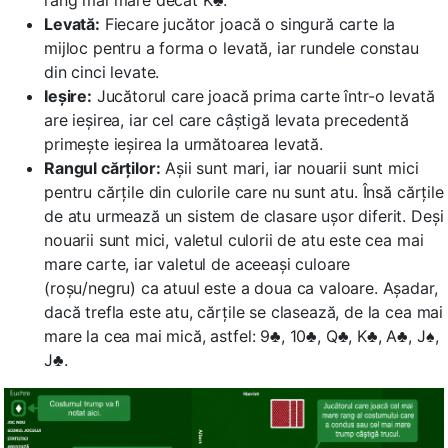
rang mai mare decât K♣.
Levată:
Fiecare jucător joacă o singură carte la
mijloc pentru a forma o levată, iar rundele constau
din cinci levate.
Ieșire:
Jucătorul care joacă prima carte într-o levată
are ieșirea, iar cel care câștigă levata precedentă
primește ieșirea la următoarea levată.
Rangul cărților:
Așii sunt mari, iar nouarii sunt mici
pentru cărțile din culorile care nu sunt atu. Însă cărțile
de atu urmează un sistem de clasare ușor diferit. Deși
nouarii sunt mici, valetul culorii de atu este cea mai
mare carte, iar valetul de aceeași culoare
(roșu/negru) ca atuul este a doua ca valoare. Așadar,
dacă trefla este atu, cărțile se clasează, de la cea mai
mare la cea mai mică, astfel: 9♣, 10♣, Q♣, K♣, A♣, J♠,
J♣.