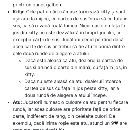
printr-un punct galben.
Kitty:
Cele patru cărți rămase formează kitty și sunt
așezate la mijloc, cu cartea de sus întoarsă cu fața în
sus, ca să o vadă toată lumea. Nicio carte cu fața în
jos din kitty nu este dezvăluită în timpul jocului, cu
excepția cărții de sus. Jucătorii decid pe rând dacă
acea carte de sus ar trebui să fie atu în prima dintre
cele două runde de alegere a atului.
Dacă este aleasă ca atu, dealerul ia cartea de
sus și aruncă o carte din mână, cu fața în jos, în
kitty.
Dacă nu este aleasă ca atu, dealerul întoarce
cartea de sus cu fața în jos peste kitty, iar a
doua rundă de alegere a atului începe.
Atu:
Jucătorii numesc o culoare ca atu pentru fiecare
rundă, iar acea culoare are prioritate față de orice
carte, indiferent de rang, din celelalte culori. De
exemplu, dacă inima roșie este atu, atunci un 9♥ are