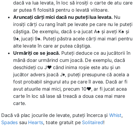
dacă va lua levata, în loc să irosiți o carte de atu care
ar putea fi folosită pentru o levată viitoare.
Aruncați cărți mici dacă nu puteți lua levata.
Nu
irosiți cărți cu rang înalt pe levate pe care nu le puteți
câștiga. De exemplu, dacă s-a jucat A♠ și aveți K♠ și
9♠, jucați 9♠. Puteți păstra acele cărți mai mari pentru
alte levate în care ar putea câștiga.
Urmăriți ce se joacă.
Puteți deduce ce au jucătorii în
mână doar urmărind cum joacă. De exemplu, dacă
deschideți cu J♥ când inima roșie este atu și un
jucător advers joacă J♦, puteți presupune că acela a
fost probabil singurul atu pe care îl avea. Dacă ar fi
avut atuurile mai mici, precum 10♥, ar fi jucat acea
carte în loc să lase să treacă a doua cea mai mare
carte.
Dacă vă plac jocurile de levate, puteți încerca și
Whist
,
Spades
sau
Hearts
, toate gratuit pe
Solitaired
!