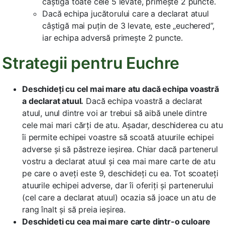
câștigă toate cele 5 levate, primește 2 puncte.
Dacă echipa jucătorului care a declarat atuul
câștigă mai puțin de 3 levate, este „euchered”,
iar echipa adversă primește 2 puncte.
Strategii pentru Euchre
Deschideți cu cel mai mare atu dacă echipa voastră
a declarat atuul.
Dacă echipa voastră a declarat
atuul, unul dintre voi ar trebui să aibă unele dintre
cele mai mari cărți de atu. Așadar, deschiderea cu atu
îi permite echipei voastre să scoată atuurile echipei
adverse și să păstreze ieșirea. Chiar dacă partenerul
vostru a declarat atuul și cea mai mare carte de atu
pe care o aveți este 9, deschideți cu ea. Tot scoateți
atuurile echipei adverse, dar îi oferiți și partenerului
(cel care a declarat atuul) ocazia să joace un atu de
rang înalt și să preia ieșirea.
Deschideți cu cea mai mare carte dintr-o culoare