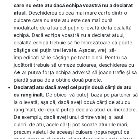
care nu este atu dacă echipa voastră nu a declarat
atuul.
Deschiderea cu cea mai mare carte dintr-o
culoare care nu este atu este cea mai bună
modalitate de a lua cel puțin o levată de la cealaltă
echipă. Dacă echipa voastră nu a declarat atuul,
cealaltă echipă trebuie să fie încrezătoare că poate
câștiga cel puțin trei levate. Așadar, vreți să-i
împiedicați să le câștige pe toate cinci. Pentru că
jucătorii trebuie să urmeze culoarea, deschiderea cu
A♣ ar putea forța echipa adversă să joace trefle și să
piardă șansa de a obține două puncte.
Declarați atu dacă aveți cel puțin două cărți de atu
cu rang înalt.
De obicei vă puteți baza pe partener să
ia o levată, așa că, dacă aveți două cărți de atu cu
rang înalt, de regulă puteți declara atuul cu încredere.
De exemplu, dacă aveți unul dintre valeți și asul
culorii de atu, acele cărți pot scoate atuurile mari,
precum valetul de aceeași culoare (roșu/negru) ca