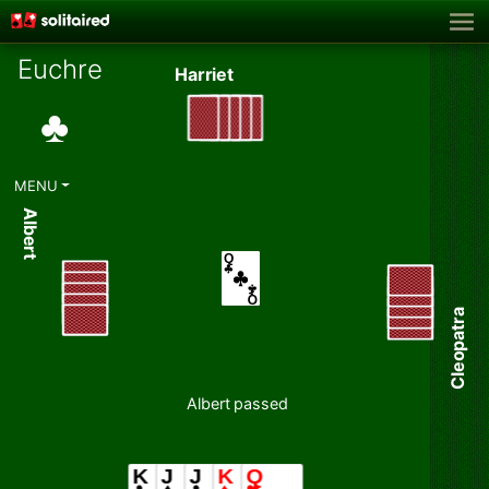
Euchre
Harriet
♣
MENU
Albert
Cleopatra
Albert passed