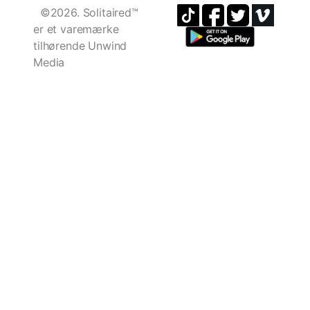
©2026. Solitaired™
er et varemærke
tilhørende Unwind
Media