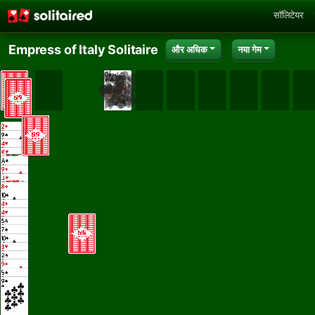
सॉलिटेयर
Empress of Italy Solitaire
और अधिक
नया गेम