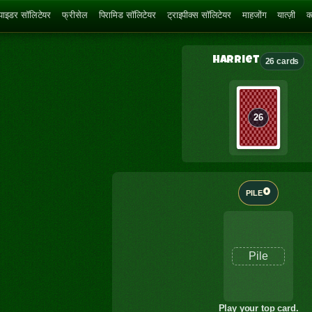
्पाइडर सॉलिटेयर
फ्रीसेल
पिरामिड सॉलिटेयर
ट्राइपीक्स सॉलिटेयर
माहजोंग
यात्ज़ी
क
Harriet
26 cards
26
0
PILE
Pile
Play your top card.