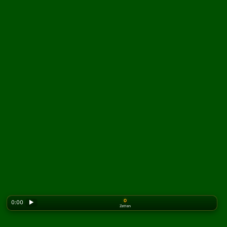
0
0:00
▶
Zetten