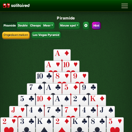
Piramide
Piramide
Double
Cheops
Meer
Nieuw spel
Hint
Ongedaan maken
Las Vegas Pyramid