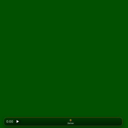
0
0:00
▶
Zetten