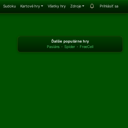
Sudoku
Kartové hry
Všetky hry
Zdroje
Prihlásiť sa
Ďalšie populárne hry
Pasiáns
·
Spider
·
FreeCell