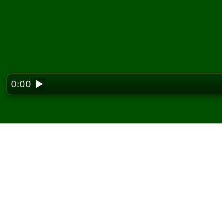
0:00
▶
Looking f
Hrajte Triangle pasiá
Na Solitaired môžete hrať neobmedzený poče
Použite tlačidlo novej hry na rozdanie ďalšej