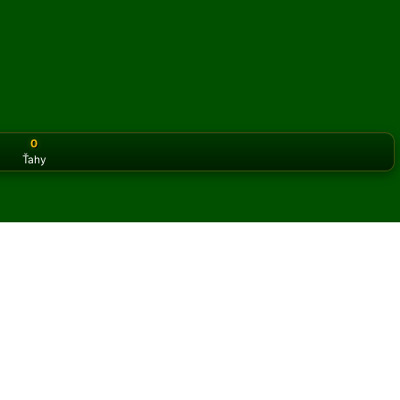
0
Ťahy
or the classic version? Play
online solitaire for free
on our h
ns online a zadarmo
t hier Triangle pasiáns.
 hry a nových kariet.