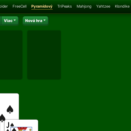
pider
FreeCell
Pyramídový
TriPeaks
Mahjong
Yahtzee
Klondike
Viac
Nová hra