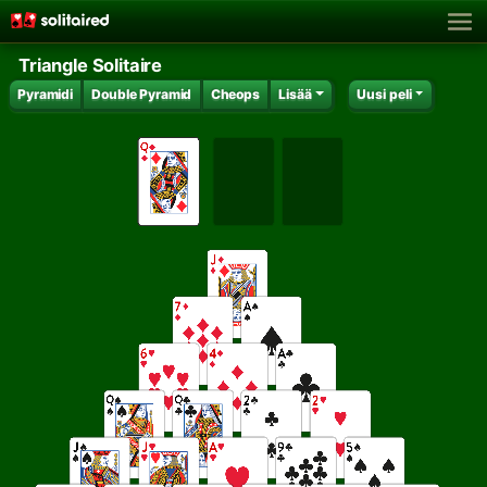
Triangle Solitaire
Pyramidi
Double Pyramid
Cheops
Lisää
Uusi peli