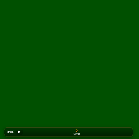
0
0:00
▶
Siirrot