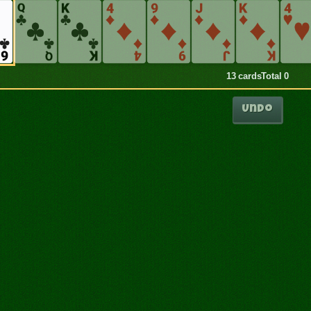
13 cards
Total 0
Undo