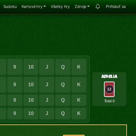
Sudoku
Kartové hry
Všetky hry
Zdroje
Prihlásiť sa
8
9
10
J
Q
K
Amelia
8
9
10
J
Q
K
12
8
9
10
J
Q
K
Total 0
8
9
10
J
Q
K