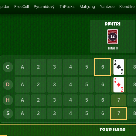
pider
FreeCell
Pyramídový
TriPeaks
Mahjong
Yahtzee
Klondike
Dmitri
12
Total 0
C
A
2
3
4
5
6
D
A
2
3
4
5
6
H
A
2
3
4
5
6
7
S
A
2
3
4
5
6
7
Your Hand