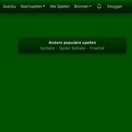
Sudoku
Kaartspellen
Alle Spellen
Bronnen
Inloggen
Andere populaire spellen
Solitaire
·
Spider Solitaire
·
FreeCell