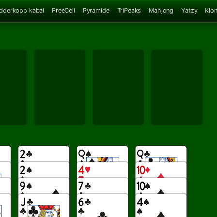
dderkopp kabal
FreeCell
Pyramide
TriPeaks
Mahjong
Yatzy
Klo