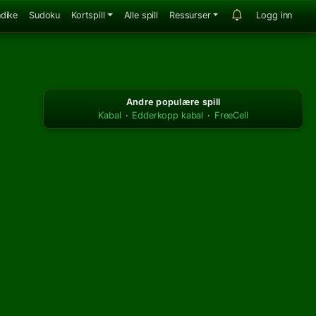
ndike
Sudoku
Kortspill
Alle spill
Ressurser
Logg inn
Andre populære spill
Kabal
·
Edderkopp kabal
·
FreeCell