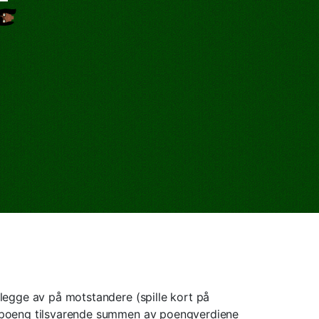
legge av på motstandere (spille kort på
r poeng tilsvarende summen av poengverdiene