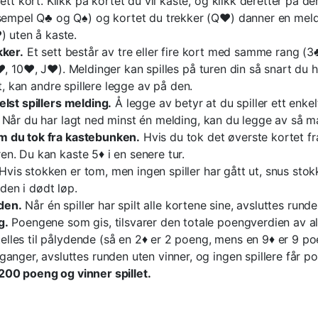
ett kort. Klikk på kortet du vil kaste, og klikk deretter på 
ksempel Q♣ og Q♠) og kortet du trekker (Q♥) danner en meld
) uten å kaste.
kker.
Et sett består av tre eller fire kort med samme rang (3♣
♥, 10♥, J♥). Meldinger kan spilles på turen din så snart du
t, kan andre spillere legge av på den.
lst spillers melding.
Å legge av betyr at du spiller ett enk
 Når du har lagt ned minst én melding, kan du legge av så m
m du tok fra kastebunken.
Hvis du tok det øverste kortet f
n. Du kan kaste 5♦ i en senere tur.
Hvis stokken er tom, men ingen spiller har gått ut, snus st
nden i dødt løp.
nden.
Når én spiller har spilt alle kortene sine, avsluttes ru
g.
Poengene som gis, tilsvarer den totale poengverdien av al
 telles til pålydende (så en 2♦ er 2 poeng, mens en 9♦ er 9 po
nger, avsluttes runden uten vinner, og ingen spillere får p
r 200 poeng og vinner spillet.