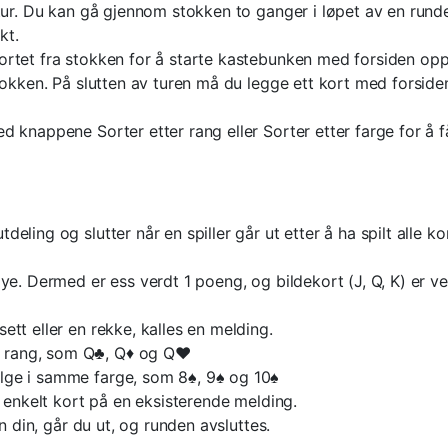
tur. Du kan gå gjennom stokken to ganger i løpet av en runde,
kt.
rtet fra stokken for å starte kastebunken med forsiden opp. 
stokken. På slutten av turen må du legge ett kort med forsi
 knappene Sorter etter rang eller Sorter etter farge for å f
eling og slutter når en spiller går ut etter å ha spilt alle k
e. Dermed er ess verdt 1 poeng, og bildekort (J, Q, K) er ve
tt eller en rekke, kalles en melding.
e rang, som Q♣, Q♦ og Q♥
følge i samme farge, som 8♠, 9♠ og 10♠
t enkelt kort på en eksisterende melding.
n din, går du ut, og runden avsluttes.