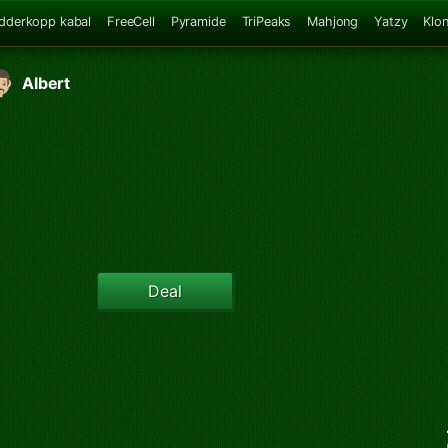
dderkopp kabal
FreeCell
Pyramide
TriPeaks
Mahjong
Yatzy
Klo
Albert
Deal
P