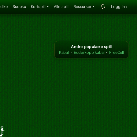
ndike
Sudoku
Kortspill
Alle spill
Ressurser
Logg inn
Andre populære spill
Kabal
·
Edderkopp kabal
·
FreeCell
riya