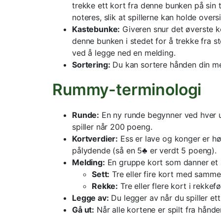
trekke ett kort fra denne bunken på sin 
noteres, slik at spillerne kan holde oversi
Kastebunke:
Giveren snur det øverste ko
denne bunken i stedet for å trekke fra 
ved å legge ned en melding.
Sortering:
Du kan sortere hånden din med
Rummy-terminologi
Runde:
En ny runde begynner ved hver utd
spiller når 200 poeng.
Kortverdier:
Ess er lave og konger er høy
pålydende (så en 5♣ er verdt 5 poeng).
Melding:
En gruppe kort som danner et se
Sett:
Tre eller fire kort med samm
Rekke:
Tre eller flere kort i rekke
Legge av:
Du legger av når du spiller et
Gå ut:
Når alle kortene er spilt fra hånde