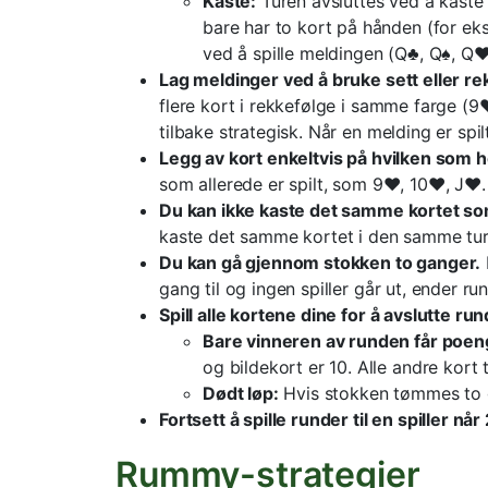
Kaste:
Turen avsluttes ved å kaste 
bare har to kort på hånden (for e
ved å spille meldingen (Q♣, Q♠, Q♥
Lag meldinger ved å bruke sett eller re
flere kort i rekkefølge i samme farge (9
tilbake strategisk. Når en melding er spil
Legg av kort enkeltvis på hvilken som he
som allerede er spilt, som 9♥, 10♥, J♥.
Du kan ikke kaste det samme kortet so
kaste det samme kortet i den samme ture
Du kan gå gjennom stokken to ganger.
gang til og ingen spiller går ut, ender ru
Spill alle kortene dine for å avslutte ru
Bare vinneren av runden får poen
og bildekort er 10. Alle andre kort
Dødt løp:
Hvis stokken tømmes to ga
Fortsett å spille runder til en spiller nå
Rummy-strategier