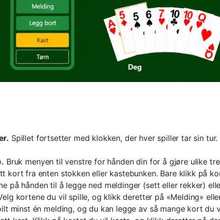
er.
Spillet fortsetter med klokken, der hver spiller tar sin tu
e.
Bruk menyen til venstre for hånden din for å gjøre ulike t
t kort fra enten stokken eller kastebunken. Bare klikk på kor
 på hånden til å legge ned meldinger (sett eller rekker) eller
Velg kortene du vil spille, og klikk deretter på «Melding» ell
pilt minst én melding, og du kan legge av så mange kort du vil