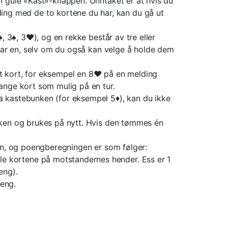
den gule «Kast»-knappen. Unntaket er at hvis du
ing med de to kortene du har, kan du gå ut
, 3♠, 3♥), og en rekke består av tre eller
 har en, selv om du også kan velge å holde dem
elt kort, for eksempel en 8♥ på en melding
ange kort som mulig på en tur.
ra kastebunken (for eksempel 5♦), kan du ikke
okken og brukes på nytt. Hvis den tømmes én
nden, og poengberegningen er som følger:
le kortene på motstandernes hender. Ess er 1
eng).
oeng.