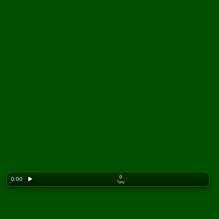
0
0:00
▶
Ťahy