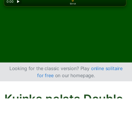
0
0:00
▶
Siirrot
Looking for the classic version? Play
online solitaire
for free
on our homepage.
Kuinka pelata Double
Yukon -pasianssia
Double Yukon on
Yukon-pasianssi
kahdella