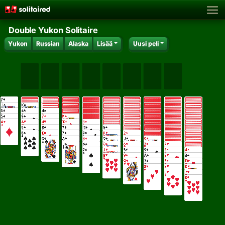
Double Yukon Solitaire
Yukon
Russian
Alaska
Lisää
Uusi peli