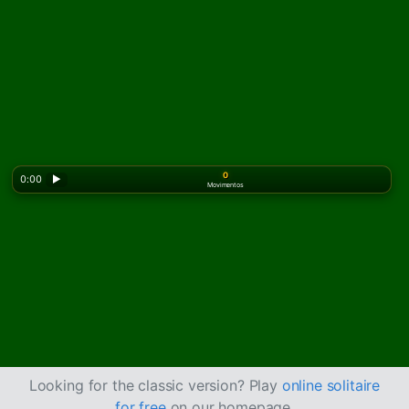
0
0:00
▶
Movimentos
Looking for the classic version? Play
online solitaire
for free
on our homepage.