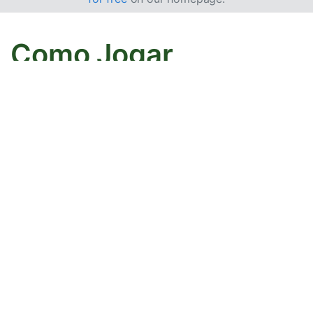
Como Jogar
Paciência Double
Yukon
Double Yukon é a
Paciência Yukon
com 2 baralhos de
cartas, ou seja, 104 cartas.
Objetivo
O objetivo é mover todas as cartas do tabuleiro para
as 8 pilhas de fundação, por naipe, do Ás ao Rei.
Preparação e Área de Jogo