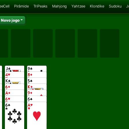
eeCell
Pirâmide
TriPeaks
Mahjong
Yahtzee
Klondike
Sudoku
J
Novo jogo