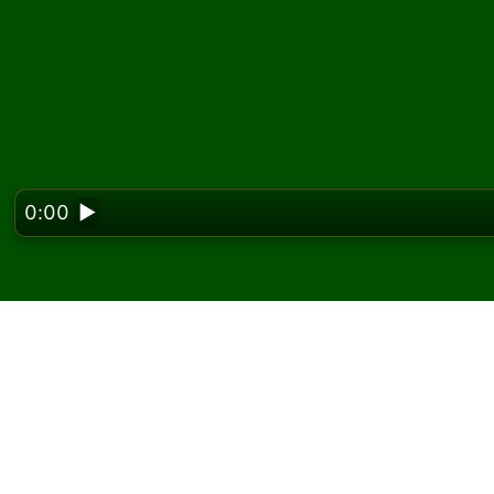
0:00
▶
Looking f
Jogue Adelaide Paciên
No Solitaired, você pode jogar partidas ilim
Use o botão de novo jogo para distribuir out