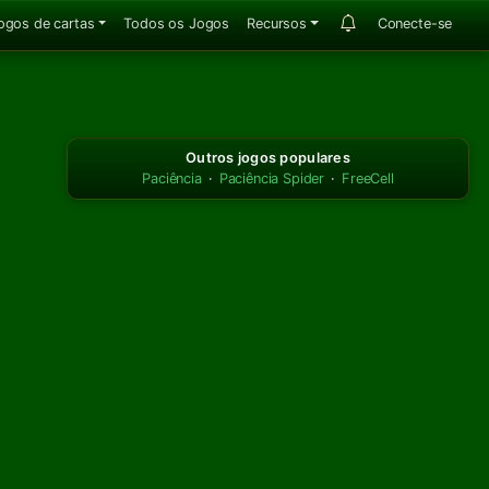
ogos de cartas
Todos os Jogos
Recursos
Conecte-se
Outros jogos populares
Paciência
·
Paciência Spider
·
FreeCell