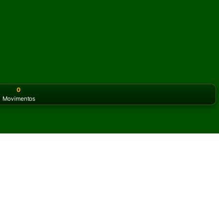
0
Movimentos
or the classic version? Play
online solitaire for free
on our h
cia online e grátis
itadas de Adelaide Paciência.
ra partida e novas cartas.