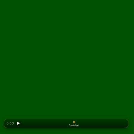
0
0:00
▶
Spielzüge