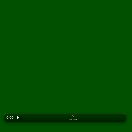
0
0:00
▶
hamlem