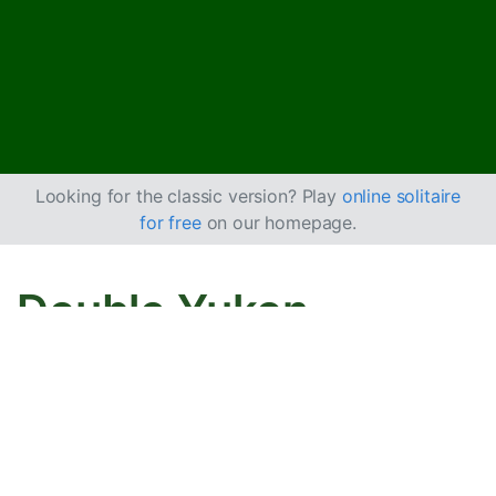
Looking for the classic version? Play
online solitaire
for free
on our homepage.
Double Yukon
Solitaire Nasıl
Oynanır
Double Yukon, 2 deste kartla (yani 104 kart) oynanan