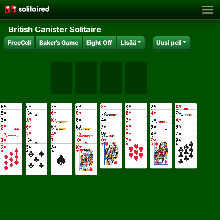
British Canister Solitaire
FreeCell
Baker's Game
Eight Off
Lisää
Uusi peli