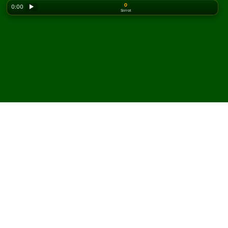
0
0:00
▶
Siirrot
Looking for the classic version? Play
online solitaire
for free
on our homepage.
Pelaa British Canister
pasianssia verkossa ja
ilmaiseksi
Solitairedissa voit pelata rajattomasti British Canister