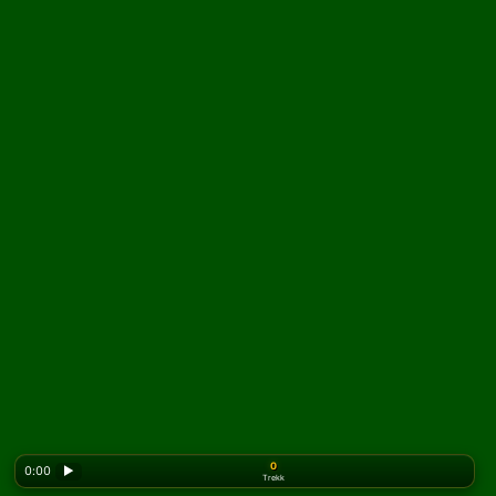
0
0:00
▶
Trekk