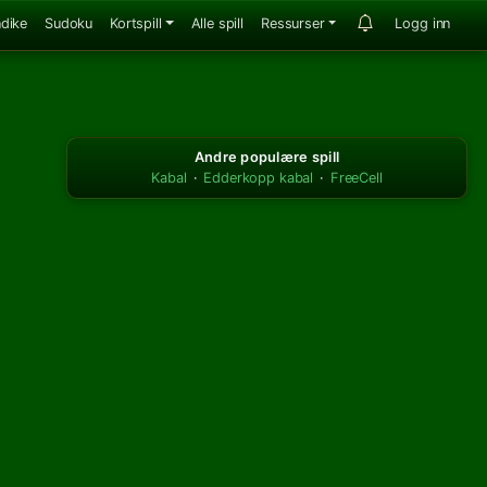
ndike
Sudoku
Kortspill
Alle spill
Ressurser
Logg inn
Andre populære spill
Kabal
·
Edderkopp kabal
·
FreeCell