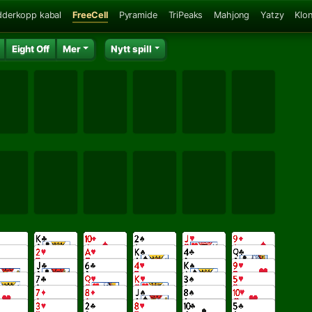
dderkopp kabal
FreeCell
Pyramide
TriPeaks
Mahjong
Yatzy
Klo
Eight Off
Mer
Nytt spill