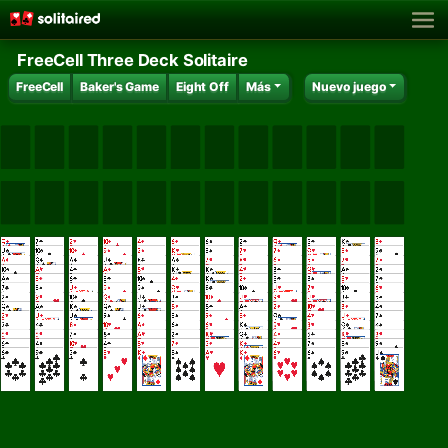
FreeCell Three Deck Solitaire
FreeCell
Baker's Game
Eight Off
Más
Nuevo juego