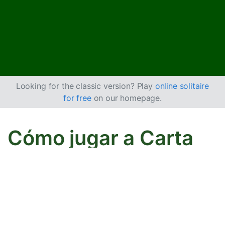
Looking for the classic version? Play
online solitaire
for free
on our homepage.
Cómo jugar a Carta
Blanca de Tres Mazos
Este juego es una versión de
Carta Blanca
con 3
mazos, es decir, 156 cartas. Es lo mismo que
Triple
FreeCell
, salvo que tienes 2 celdas libres más y una