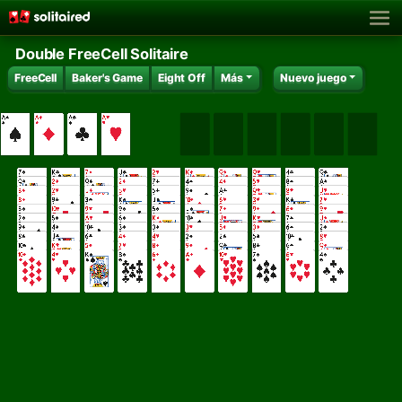
Double FreeCell Solitaire
FreeCell
Baker's Game
Eight Off
Más
Nuevo juego