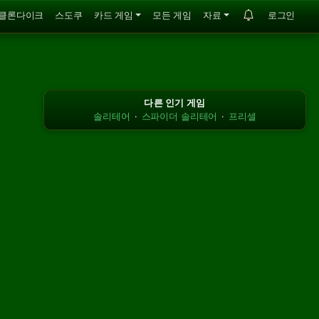
클론다이크
스도쿠
카드 게임
모든 게임
자료
로그인
다른 인기 게임
솔리테어
·
스파이더 솔리테어
·
프리셀