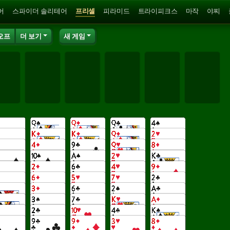
어
스파이더 솔리테어
프리셀
피라미드
트라이피크스
마작
야찌
오프
더 보기
새 게임