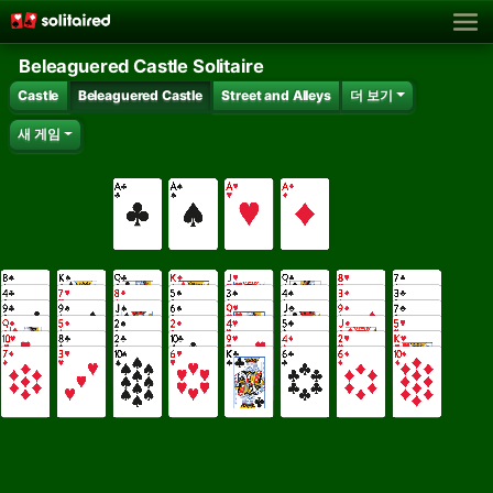
Beleaguered Castle Solitaire
Castle
Beleaguered Castle
Street and Alleys
더 보기
새 게임