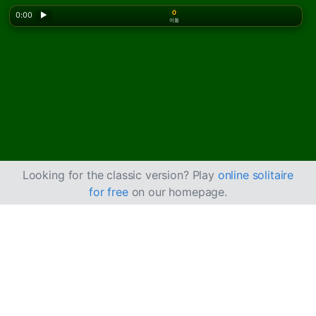
0
0:00
▶
이동
Looking for the classic version? Play
online solitaire
for free
on our homepage.
공성된 성 솔리테어 플
레이 방법