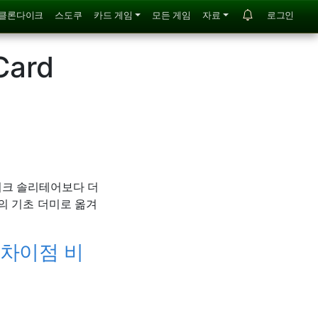
클론다이크
스도쿠
카드 게임
모든 게임
자료
로그인
Card
이크 솔리테어보다 더
의 기초 더미로 옮겨
 차이점 비