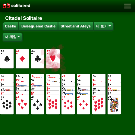
Citadel Solitaire
Castle
Beleaguered Castle
Street and Alleys
더 보기
새 게임