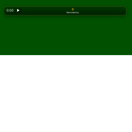
0
0:00
▶
Movimientos
Looking for the classic version? Play
online solitaire
for free
on our homepage.
Juega Citadel Solitario en
línea y gratis
En Solitaired, puedes jugar partidas ilimitadas de
Citadel Solitario.