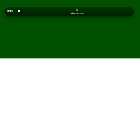
0
0:00
▶
Movimientos
Looking for the classic version? Play
online solitaire
for free
on our homepage.
Juega Selective Castle
Solitario en línea y gratis
En Solitaired, puedes jugar partidas ilimitadas de
Selective Castle Solitario.