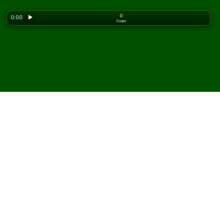
0
0:00
▶
Coups
Looking for the classic version? Play
online solitaire
for free
on our homepage.
Jouez à Citadel Solitaire en
ligne et gratuitement
Sur Solitaired, vous pouvez jouer à des parties illimitées
de Citadel Solitaire.