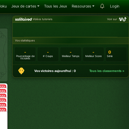
doku
Jeux de cartes
Tous les Jeux
Ressources
Login
Vidéos tutoriels
Voir sur :
Vos statistiques
-
-
-
-
0
Pourcentage de
# Coups
Meilleur Temps
Meilleur Score
Série
Victoires
Vos victoires aujourd'hui : 0
Tous les classements »