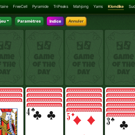
taire
FreeCell
Pyramide
TriPeaks
Mahjong
Yams
Klondike
Su
jeu
Paramètres
Indice
Annuler