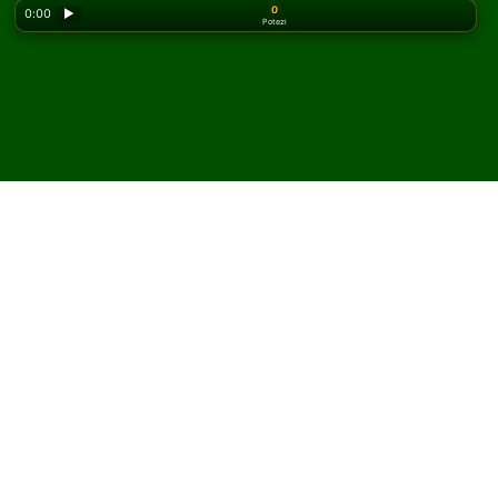
0
0:00
▶
Potezi
Looking for the classic version? Play
online solitaire
for free
on our homepage.
Igrajte Citadel pasijans
onlajn i besplatno
Na Solitaired-u možete igrati neograničen broj partija
Citadel pasijansa.