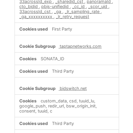
33acrossId_exp
,
_sharedid_cst
,
panoramaId
,
cto_bidid
,
pbjs-unifiedid
,
_cc_id
,
_scor_uid
,
33acrossId_cst
,
_ga
,
_lr_sampling_rate
,
_ga_xxxxxxxxxx
,
_lr_retry_request
First Party
taptapnetworks.com
SONATA_ID
Third Party
bidswitch.net
custom_data, csd, tuuid_lu,
google_push, redir_url, bsw_origin_init,
consent, tuuid, c
Third Party