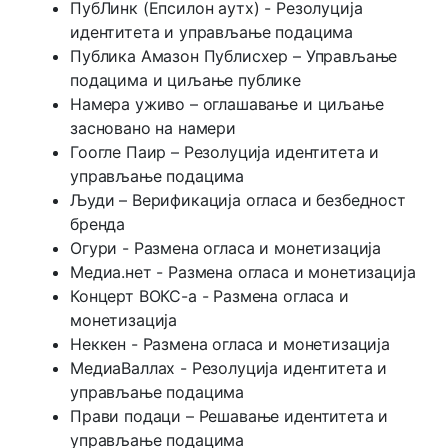
ПубЛинк (Епсилон аутх) - Резолуција
идентитета и управљање подацима
Публика Амазон Публисхер – Управљање
подацима и циљање публике
Намера уживо – оглашавање и циљање
засновано на намери
Гоогле Паир – Резолуција идентитета и
управљање подацима
Људи – Верификација огласа и безбедност
бренда
Огури - Размена огласа и монетизација
Медиа.нет - Размена огласа и монетизација
Концерт ВОКС-а - Размена огласа и
монетизација
Неккен - Размена огласа и монетизација
МедиаВаллах - Резолуција идентитета и
управљање подацима
Прави подаци – Решавање идентитета и
управљање подацима