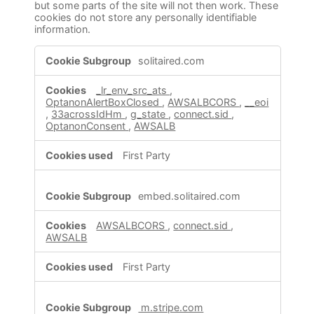
but some parts of the site will not then work. These
cookies do not store any personally identifiable
information.
Strictly
solitaired.com
Necessary
Cookies
_lr_env_src_ats
,
OptanonAlertBoxClosed
,
AWSALBCORS
,
__eoi
,
33acrossIdHm
,
g_state
,
connect.sid
,
OptanonConsent
,
AWSALB
First Party
embed.solitaired.com
AWSALBCORS
,
connect.sid
,
AWSALB
First Party
m.stripe.com