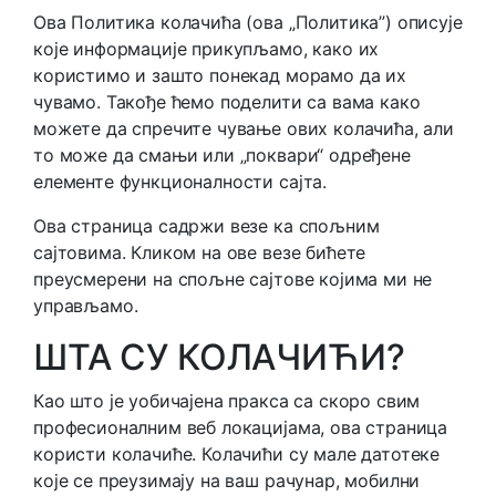
Ова Политика колачића (ова „Политика”) описује
које информације прикупљамо, како их
користимо и зашто понекад морамо да их
чувамо. Такође ћемо поделити са вама како
можете да спречите чување ових колачића, али
то може да смањи или „поквари“ одређене
елементе функционалности сајта.
Ова страница садржи везе ка спољним
сајтовима. Кликом на ове везе бићете
преусмерени на спољне сајтове којима ми не
управљамо.
ШТА СУ КОЛАЧИЋИ?
Као што је уобичајена пракса са скоро свим
професионалним веб локацијама, ова страница
користи колачиће. Колачићи су мале датотеке
које се преузимају на ваш рачунар, мобилни