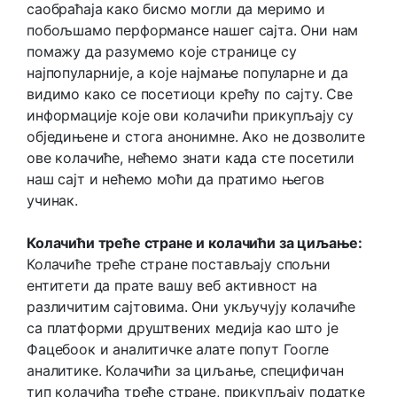
саобраћаја како бисмо могли да меримо и
побољшамо перформансе нашег сајта. Они нам
помажу да разумемо које странице су
најпопуларније, а које најмање популарне и да
видимо како се посетиоци крећу по сајту. Све
информације које ови колачићи прикупљају су
обједињене и стога анонимне. Ако не дозволите
ове колачиће, нећемо знати када сте посетили
наш сајт и нећемо моћи да пратимо његов
учинак.
Колачићи треће стране и колачићи за циљање:
Колачиће треће стране постављају спољни
ентитети да прате вашу веб активност на
различитим сајтовима. Они укључују колачиће
са платформи друштвених медија као што је
Фацебоок и аналитичке алате попут Гоогле
аналитике. Колачићи за циљање, специфичан
тип колачића треће стране, прикупљају податке