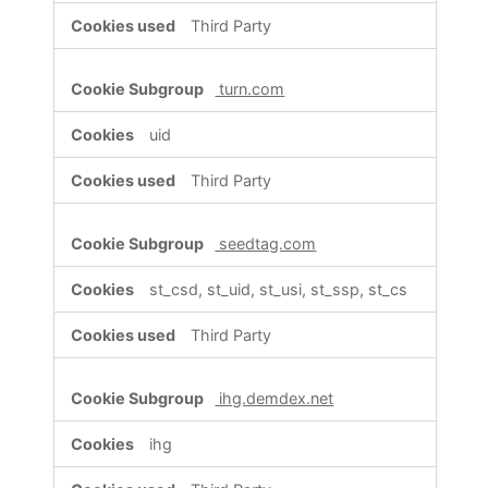
Third Party
turn.com
uid
Third Party
seedtag.com
st_csd, st_uid, st_usi, st_ssp, st_cs
Third Party
ihg.demdex.net
ihg