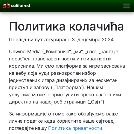
Политика колачића
Последњи пут ажурирано 3. децембра 2024
Unwind Media („Компанија“, „ми“, „нас“, „наш“) је
посвећен транспарентности и приватности
корисника. Ми смо платформа за игре заснована
на вебу која нуди разноврстан избор
јединствених игара дизајнираних за несметан
приступ и забаву („Платформа“). Нашим
услугама можете приступити преко налога или
директно на нашој веб страници („Сајт“).
За информације о томе како обрађујемо ваше
личне податке када користите наше сајтове,
погледајте нашу
Политика приватности
.