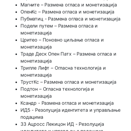
Магните – Размена огласа и монетизација
ОпенКс – Размена огласа и монетизација
Пубматиц - Размена огласа и монетизација
Подели путем – Размена огласа и
монетизација
Цритео – Поновно циљање огласа и
монетизација
Траде Деск Опен Патх – Размена огласа и
монетизација
Трипле Лифт – Огласна технологија и
монетизација
ТрустКс – Размена огласа и монетизација
Подтон – Огласна технологија и
монетизација
Ксандр - Размена огласа и монетизација
ИД5 - Резолуција идентитета и управљање
подацима
33 Ацросс Лекицон ИД - Резолуција
идентитета и управљање подацима