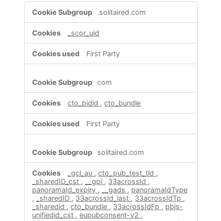
,Targeting
.solitaired.com
Cookies,Performance
Cookies
_scor_uid
First Party
com
cto_bidid
,
cto_bundle
First Party
solitaired.com
_gcl_au
,
cto_pub_test_tld
,
_sharedID_cst
,
__gpi
,
33acrossId
,
panoramaId_expiry
,
__gads
,
panoramaIdType
,
_sharedID
,
33acrossId_last
,
33acrossIdTp
,
_sharedid
,
cto_bundle
,
33acrossIdFp
,
pbjs-
unifiedid_cst
,
eupubconsent-v2
,