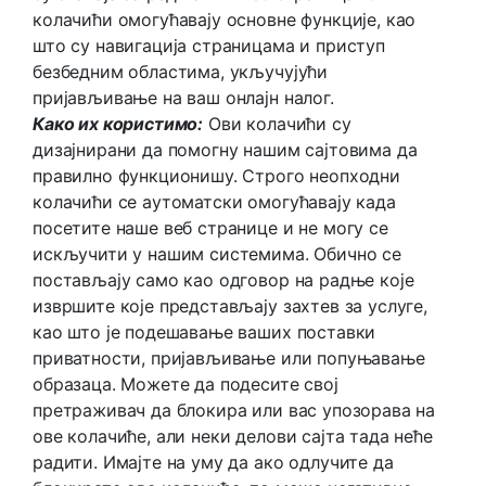
колачићи омогућавају основне функције, као
што су навигација страницама и приступ
безбедним областима, укључујући
пријављивање на ваш онлајн налог.
Како их користимо:
Ови колачићи су
дизајнирани да помогну нашим сајтовима да
правилно функционишу. Строго неопходни
колачићи се аутоматски омогућавају када
посетите наше веб странице и не могу се
искључити у нашим системима. Обично се
постављају само као одговор на радње које
извршите које представљају захтев за услуге,
као што је подешавање ваших поставки
приватности, пријављивање или попуњавање
образаца. Можете да подесите свој
претраживач да блокира или вас упозорава на
ове колачиће, али неки делови сајта тада неће
радити. Имајте на уму да ако одлучите да