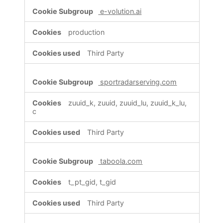
e-volution.ai
production
Third Party
sportradarserving.com
zuuid_k, zuuid, zuuid_lu, zuuid_k_lu,
c
Third Party
taboola.com
t_pt_gid, t_gid
Third Party