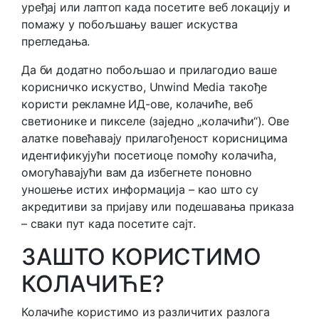
уређај или лаптоп када посетите веб локацију и
помажу у побољшању вашег искуства
прегледања.
Да би додатно побољшао и прилагодио ваше
корисничко искуство, Unwind Media такође
користи рекламне ИД-ове, колачиће, веб
светионике и пикселе (заједно „колачићи“). Ове
алатке повећавају прилагођеност корисницима
идентификујући посетиоце помоћу колачића,
омогућавајући вам да избегнете поновно
уношење истих информација – као што су
акредитиви за пријаву или подешавања приказа
– сваки пут када посетите сајт.
ЗАШТО КОРИСТИМО
КОЛАЧИЋЕ?
Колачиће користимо из различитих разлога