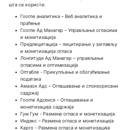
шта се користе:
Гоогле аналитика – Веб аналитика и
праћење
Гоогле Ад Манагер – Управљање огласима
и монетизација
Предлицитација – лицитирање у заглављу
и монетизација огласа
Лонгитуде Ад Манагер – управљање
огласима и оптимизација
Оптабле - Прикупљање и обогаћивање
података
Амазон Адс – Оглашавање и спонзорисани
садржај
Гоогле Адсенсе – Оглашавање и
монетизација садржаја
Гум Гум - Размена огласа и монетизација
Индекс – Размена огласа и монетизација
Карго - Размена огласа и монетизација