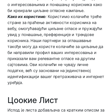
о интересовањима и понашању корисника како
би креирали циљане огласне кампање.
Како их користимо
:
Користимо колачиће треће
стране за праћење активности корисника на
вебу, омогућавајући циљане огласе и пружајући
увид у понашање, преференције и трендове
корисника. Наши партнери за оглашавање
такође могу да користе колачиће за циљање да
би направили профил ваших интересовања и
приказали вам релевантне огласе на другим
сајтовима. Ови колачићи не чувају личне
податке, већ су засновани на јединственој
идентификацији вашег претраживача и интернет
уређаја.
Цоокие Лист
Испод је листа добављача са кратким описом за