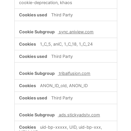
cookie-deprecation, khaos
Third Party
sync.aniview.com
1_C_5, aniC, 1_C_18, 1_C_24
Third Party
tribalfusion.com
ANON_ID_old, ANON_ID
Third Party
ads.stickyadstv.com
uid-bp-xxxxx, UID, uid-bp-xxx,