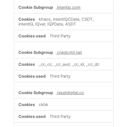
intentiq.com
khaos, intentIQCDate, CSDT,
intentIQ, IQver, IQPData, ASDT
Third Party
crwdcntrl.net
_cc_cc, _cc_aud, _cc_id, _cc_dc
Third Party
resetdigital.co
ckbk
Third Party