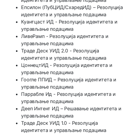
Епсилон (ПубЦИД/СхаредИД) – Резолуција
идентитета и управљање подацима
Куантцаст ИД - Резолуција идентитета и
управљање подацима
ЛивеРамп - Резолуција идентитета и
управљање подацима
Траде Деск УИД 2.0 - Резолуција
идентитета и управљање подацима
ЦоннецтИД - Резолуција идентитета и
управљање подацима
Гоогле ППИД – Резолуција идентитета и
управљање подацима
Паррабле Ид - Резолуција идентитета и
управљање подацима
Дееп Интент ИД – Решавање идентитета и
управљање подацима
Траде Деск УИД 1.0 - Резолуција
идентитета и управљање подацима