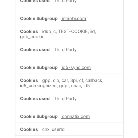
Third Party
inmobi.com
idsp_c, TEST-COOKIE, iid,
gob_cookie
Third Party
id5-sync.com
gpp, cip, car, 3pi, cf, callback,
id5_unrecognized, gdpr, cnac, id5
Third Party
connatix.com
cnx_userId