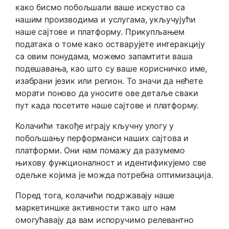
како бисмо побољшали ваше искуство са
нашим производима и услугама, укључујући
наше сајтове и платформу. Прикупљањем
података о томе како остварујете интеракцију
са овим понудама, можемо запамтити ваша
подешавања, као што су ваше корисничко име,
изабрани језик или регион. То значи да нећете
морати поново да уносите ове детаље сваки
пут када посетите наше сајтове и платформу.
Колачићи такође играју кључну улогу у
побољшању перформанси наших сајтова и
платформи. Они нам помажу да разумемо
њихову функционалност и идентификујемо све
одељке којима је можда потребна оптимизација.
Поред тога, колачићи подржавају наше
маркетиншке активности тако што нам
омогућавају да вам испоручимо релевантно