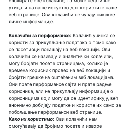
блокирате ове колачиће, то може негативно
утицати на ваше искуство док користите наше
веб странице. Ови колачићи не чувају никакве
личне информације.
Колачићи за перформансе:
Колачић учинка се
користи за прикупљање података о томе како
се посетиоци понашају на веб локацији. Ови
колачићи се називају и аналитички колачићи,
могу бројати посете страницама, колико је
времена корисник провео на веб локацији и
бројати грешке на оштећеним веб локацијама.
Они прате перформансе сајта и прате радње
корисника, али не прикупљају информације о
корисницима који могу да се идентификују, већ
анонимно добијају податке и користе их само за
побољшање перформанси веб странице.
Како их користимо:
Ови колачићи нам
омогућавају да бројимо посете и изворе