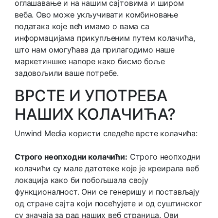
оглашавање и на нашим сајтовима и широм
веба. Ово може укључивати комбиновање
података које већ имамо о вама са
информацијама прикупљеним путем колачића,
што нам омогућава да прилагодимо наше
маркетиншке напоре како бисмо боље
задовољили ваше потребе.
ВРСТЕ И УПОТРЕБА
НАШИХ КОЛАЧИЋА?
Unwind Media користи следеће врсте колачића:
Строго неопходни колачићи:
Строго неопходни
колачићи су мале датотеке које је креирала веб
локација како би побољшала своју
функционалност. Они се генеришу и постављају
од стране сајта који посећујете и од суштинског
су значаја за рад наших веб страница. Ови