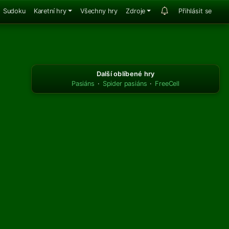
Sudoku
Karetní hry
Všechny hry
Zdroje
Přihlásit se
Další oblíbené hry
Pasiáns
·
Spider pasiáns
·
FreeCell