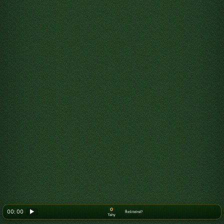
0
00: 00
▶
Řešitelné?
Tahy