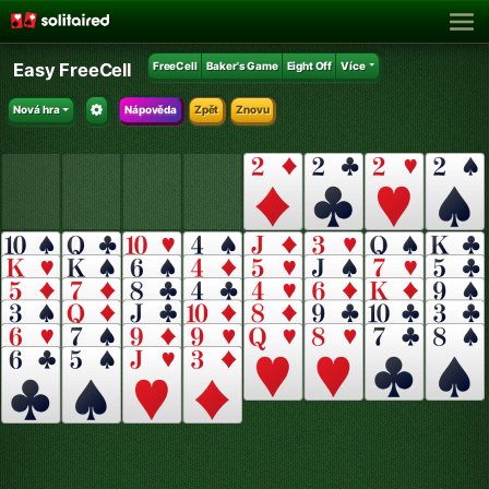
Easy FreeCell
FreeCell
Baker's Game
Eight Off
Více
Nová hra
Nápověda
Zpět
Znovu