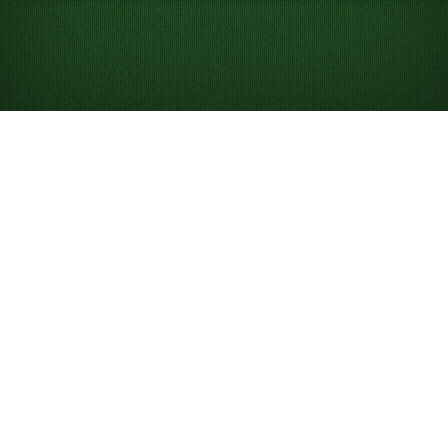
Jak hrát snadný
FreeCell pasiáns
Snadný FreeCell je varianta hry
FreeCell
, ve které jsou
esa a dvojky všech barev už na začátku umístěné v
základních hromádkách, takže je hra jednodušší.